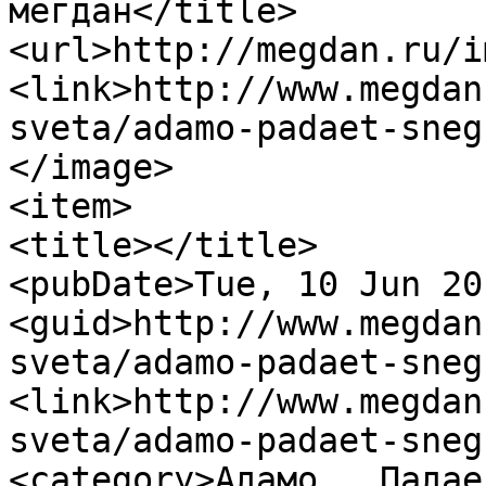
мегдан</title>

<url>http://megdan.ru/i
<link>http://www.megdan
sveta/adamo-padaet-sneg
</image>

<item>

<title></title>

<pubDate>Tue, 10 Jun 20
<guid>http://www.megdan
sveta/adamo-padaet-sneg
<link>http://www.megdan
sveta/adamo-padaet-sneg
<category>Адамо   Падае