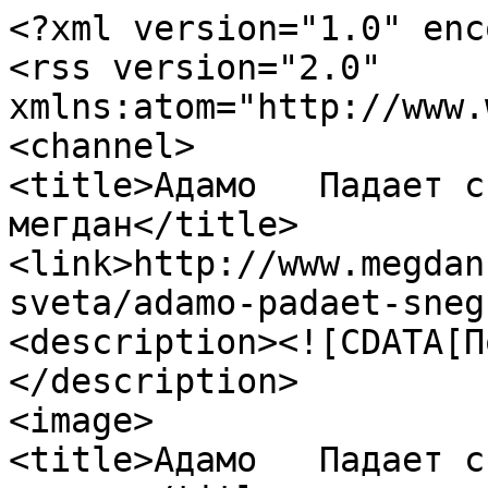
<?xml version="1.0" enc
<rss version="2.0" 
xmlns:atom="http://www.
<channel>

<title>Адамо   Падает с
мегдан</title>

<link>http://www.megdan
sveta/adamo-padaet-sneg
<description><![CDATA[П
</description>

<image>

<title>Адамо   Падает с