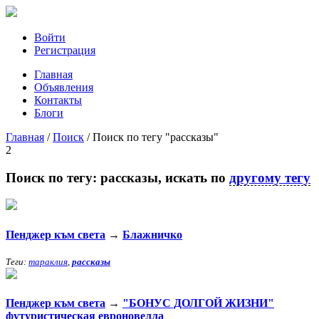
Войти
Регистрация
Главная
Объявления
Контакты
Блоги
Главная
/
Поиск
/
Поиск по тегу "рассказы"
2
Поиск по тегу:
рассказы
, искать по
другому тегу
Пенджер към света
→
Блажничко
Теги:
тараклия
,
рассказы
Пенджер към света
→
"БОНУС ДОЛГОЙ ЖИЗНИ"
футуристическая евроновелла