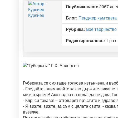
Опубликовано:
2067 дней
Курлиец
Блог:
Пенджер към света
Рубрика:
моё творчество
Редактировалось:
1 раз 
Губерката се смяташе толкова изтънчена и въо
- Гледайте, внимавайте какво държите-викаше тя
ме изтървете! Ако падна на пода, да не дава Гос
- Кяр, си такава! – отговарят пръстите и здраво
- Я вижте, вижте, аз съм с цялата свита, - казв
възелче.
Пръстите забучват губерката право в пантофа на