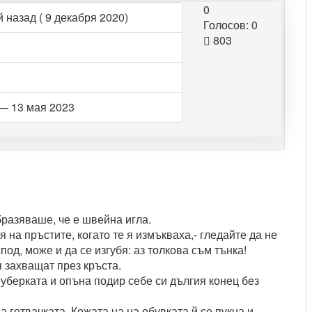
0
 назад ( 9 декабря 2020)
Голосов: 0
803
— 13 мая 2023
бразяваше, че е швейна игла.
 на пръстите, когато те я измъкваха,- гледайте да не
под, може и да се изгубя: аз толкова съм тънка!
 я захващат през кръста.
а губерката и опъна подир себе си дългия конец без
 готвачката. Кожата на на обувката й се пукна и