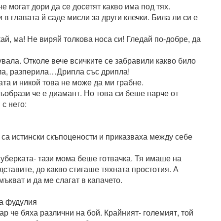
 не могат дори да се досетят какво има под тях.
 и в главата й саде мисли за други клечки. Била ли си е
ай, ма! Не виряй толкова носа си! Гледай по-добре, да
вала. Отколе вече всичките се забравили какво било
нала, разперила…Дрипла със дрипла!
ата и никой това не може да ми грабне.
ъобрази че е диамант. Но това си беше парче от
с него:
е са истински скъпоцености и приказваха между себе
губерката- тази мома беше готвачка. Тя имаше на
едставите, до какво стигаше тяхната простотия. А
ъкват и да ме слагат в капачето.
на фудулия
кар че бяха различни на бой. Крайният- големият, той