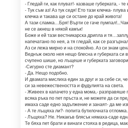
- Гледай ги, как плуват!- казваше губерката, - те
- Тук съм аз! Аз тук седя! Ето тази клечка- плува
клечка и такава ще си остане до край живота!
А тази сламка…Бря! Върти се гаче пумпал!...Чак
не се акнеш в някой камък!
Боже и ей тази вестникарска дрипла и тя…заплу
напечатано по нея, а тя гледай, как се разгър
Аз си лежа мирно и на спокойно. Аз си знам цен
Веднъж около нея нещо блесна и губерката си в
счупено шише, но лъщеше и губерката заговори 
-Сигурно сте диамант?
- Да. Нещо подобно.
И двамата мислиха един за друг и за себе си, ч
си за невежествеността и фудулията на света.
- Живеех в капачето у една мома,- разправяше 
всяка ръка по пет пръста и, не можете да си пр
имаха саде едно задължение и занаят- да ме изм
- А те лъщяха ли?- попита бутилочната отломка.
- Лъщяха? Не. Никакъв блясък нямаха-саде ед
Те бяха пет брати и винаги стояха в редица, ма