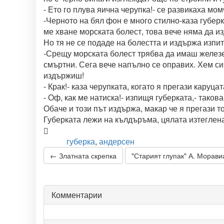
- Ето го плува яична черупка!- се развикаха мо
-Черното на бял фон е много стилно-каза губерк
ме хване морската болест, това вече няма да из
Но тя не се подаде на болестта и издържа изпи
-Срещу морската болест трябва да имаш железен
смъртни. Сега вече напълно се оправих. Хем си
издържиш!
- Крак!- каза черупката, когато я прегази каруцат
- Оф, как ме натиска!- изпищя губерката,- таков
Обаче и този път издържа, макар че я прегази т
Губерката лежи на кълдъръма, цялата изтеглена
губерка
,
андерсен
Теги:
← Златната скрепка
"Старият глупак" А. Морав
Комментарии