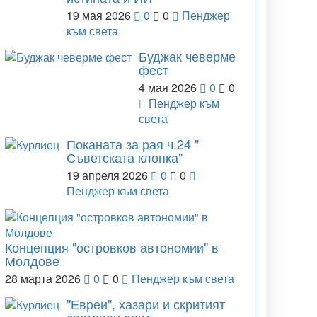
19 мая 2026
0
0
Пенджер
към света
Буджак чеверме
фест
4 мая 2026
0
0
Пенджер към
света
Поканата за рая ч.24 "
Съветската клопка"
19 апреля 2026
0
0
Пенджер към света
Концепция "островков автономии" в
Молдове
28 марта 2026
0
0
Пенджер към света
"Евреи", хазари и скритият