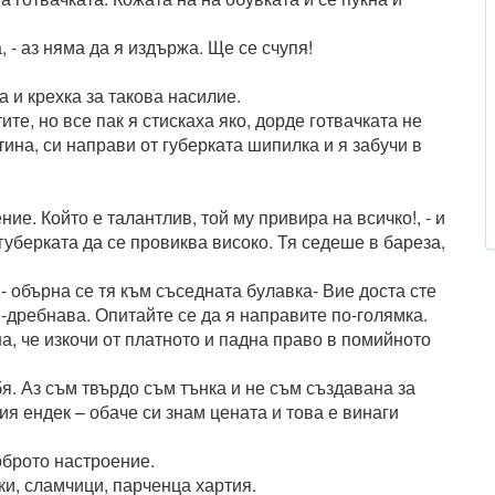
, - аз няма да я издържа. Ще се счупя!
а и крехка за такова насилие.
ите, но все пак я стискаха яко, дорде готвачката не
тина, си направи от губерката шипилка и я забучи в
ние. Който е талантлив, той му привира на всичко!, - и
губерката да се провиква високо. Тя седеше в бареза,
,- обърна се тя към съседната булавка- Вие доста сте
-дребнава. Опитайте се да я направите по-голямка.
а, че изкочи от платното и падна право в помийното
бя. Аз съм твърдо съм тънка и не съм създавана за
ния ендек – обаче си знам цената и това е винаги
оброто настроение.
ки, сламчици, парченца хартия.