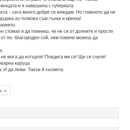
мченцата и я намушиха с губерката
ата, - сега много добре се виждам. Но главното да не
държа-аз толкова съм тънка и крехка!
танието.
 стомах и да помниш, че не си от долните и прости
 от по- благороден сой, хем повече можеш да
а.
а не мога да изтърпя! Повдига ми се! Ще се счупя!
оварна каруца.
. И да лежи. Такъв й късмета.
иа →