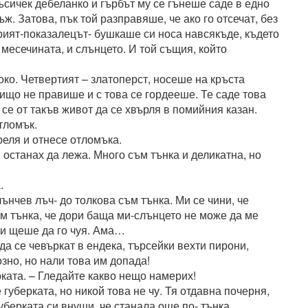
ъсичек дебеланко и гърбът му се гънеше саде в едно
ж. Затова, пък той разправяше, че ако го отсечат, без
орият-показалецът- бушкаше си носа навсякъде, където
в месечината, и слънцето. И той същия, който
ко. Четвертият – златоперст, носеше на кръста
Нищо не правише и с това се гордееше. Те саде това
 се от такъв живот да се хвърля в помийния казан.
отломък.
реля и отнесе отломъка.
к, останах да лежа. Много съм тънка и деликатна, но
.
лънчев лъч- до толкова съм тънка. Ми се чини, че
ъм тънка, че дори баща ми-слънцето не може да ме
 и щеше да го чуя. Ама…
а се чевъркат в ендека, търсейки вехти пирони,
зно, но нали това им допада!
ерката. – Гледайте какво нещо намерих!
 губерката, но никой това не чу. Тя отдавна почерня,
уберката си внуши, че станала още по- тънка.