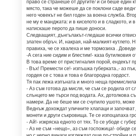
право се странеше от другите/ и си беше един к
място, така че можеше да се поклони саде веднъ
него човекът не бил годен за воена служба. Вт
не му е манджата: и в киселото и в сладкото, и 
натискаше перото да пише доноси.
Следващият, дънгълакът-гледаше всички отвисо
златен обръч. И, накрая, най-малкият-кутлето. 
правиха, че се хвалеха и ме тормозиха . Доведе
-А сега ние сидим и блестим!- каза бутилковия 
В това време от пристигналия порой, ендекът п
- Въх! Премести се!- изпъшка губерката.,- аз пъ
гордея се с това и това е благородна гордост.
Тя пак лежа изпъната и много неща премислила
- Аз съм готова да мисля, че съм се родила от с
слънцето ме търси под водата. Ах, дотолкова с
намери. Да не беше ми се счупило ушото, може
Веднъж дохождат уличните хлапаци и започват д
монети и други съкровища. Те се изпоцапаха гро
- Ай!- изкряска едното от тях. То се убоде с губ
- Аз не съм «нещо», аз съм госпожица!- обиде се
но с черно винаги изглеждат още по-стройни и г