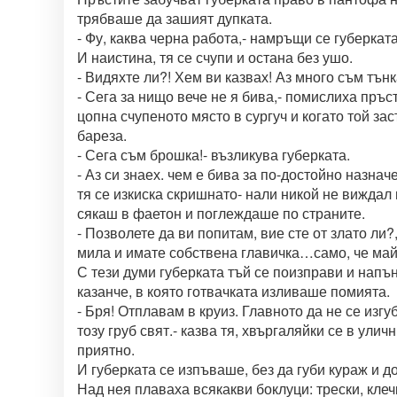
трябваше да зашият дупката.
- Фу, каква черна работа,- намръщи се губерката
И наистина, тя се счупи и остана без ушо.
- Видяхте ли?! Хем ви казвах! Аз много съм тънк
- Сега за нищо вече не я бива,- помислиха пръст
цопна счупеното място в сургуч и когато той зас
бареза.
- Сега съм брошка!- възликува губерката.
- Аз си знаех. чем е бива за по-достойно назначе
тя се изкиска скришнато- нали никой не виждал 
сякаш в фаетон и поглеждаше по страните.
- Позволете да ви попитам, вие сте от злато ли?
мила и имате собствена главичка…само, че май
С тези думи губерката тъй се поизправи и напън
казанче, в която готвачката изливаше помията.
- Бря! Отплавам в круиз. Главното да не се изгу
тозу груб свят.- казва тя, хвъргаляйки се в улич
приятно.
И губерката се изпъваше, без да губи кураж и д
Над нея плаваха всякакви боклуци: трески, клеч