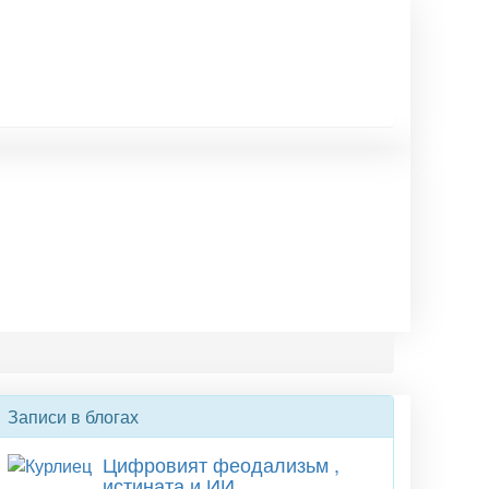
Записи в блогах
Цифровият феодализьм ,
истината и ИИ