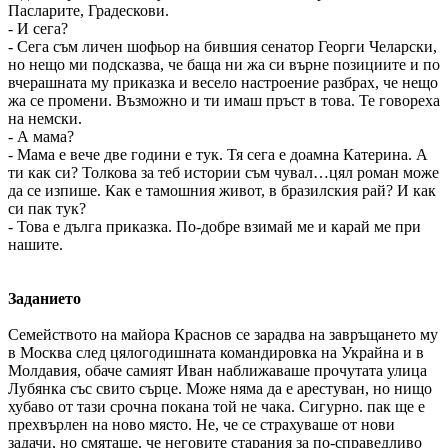
Пасларите, Градескови.
- И сега?
- Сега съм личен шофьор на бившия сенатор Георги Челарски,
но нещо ми подсказва, че баща ни жа си върне позициите и по
вчерашната му приказка и весело настроение разбрах, че нещо
жа се промени. Възможно и ти имаш пръст в това. Те говореха
на немски.
- А мама?
- Мама е вече две години е тук. Тя сега е доамна Катерина. А
ти как си? Толкова за теб истории съм чувал…цял роман може
да се изпише. Как е тамошния живот, в бразилския рай? И как
си пак тук?
- Това е дълга приказка. По-добре взимай ме и карай ме при
нашите.
Заданието
Семейството на майора Краснов се зарадва на завръщането му
в Москва след цялогодишната командировка на Украйна и в
Молдавия, обаче самият Иван наближаваше прочутата улица
Лубянка със свито сърце. Може няма да е арестуван, но нищо
хубаво от тази срочна покана той не чака. Сигурно. пак ще е
прехвърлен на ново място. Не, че се страхуваше от нови
задачи, но смяташе, че неговите старания за по-справедливо