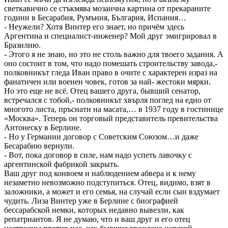
светкавично се стъкмява мозаична картина от прекараните
години в Бесарабия, Румъния, България, Испания…
- Неужели? Хотя Винтер его знает, но причём здесь
Аргентина и специалист-инженер? Мой друг эмигрировал в
Бразилию.
- Этого я не знаю, но это не столь важно для твоего задания. А
оно состоит в том, что надо помешать строительству завода,-
полковникът гледа Иван право в очите с характерен израз на
фанатичен или военен човек, готов за най- жестоки мярки.
Но это еще не всё. Отец вашего друга, бывший сенатор,
встречался с тобой,- полковникът хвърля поглед на едно от
многото листа, пръснати на масата,… в 1937 году в гостинице
«Москва». Теперь он торговый представитель превительства
Антонеску в Берлине.
- Но у Германии договор с Советским Союзом…и даже
Бесарабию вернули.
- Вот, пока договор в силе, нам надо успеть лавочку с
аргентинской фабрикой закрыть.
Ваш друг под конвоем и наблюдением абвера и к нему
незаметно невозможно подступиться. Отец, видимо, взят в
заложники, а может и его семья, на случай если сын вздумает
чудить. Лиза Винтер уже в Берлине с биографией
бессарабской немки, которых недавно вывезли, как
репатриантов. Я не думаю, что и ваш друг и его отец