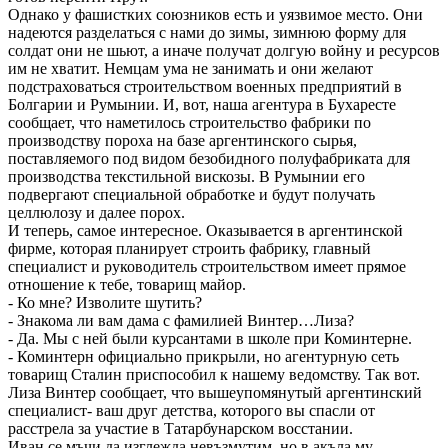
Однако у фашистких союзников есть и уязвимое место. Они
надеются разделаться с нами до зимы, зимнюю форму для
солдат они не шьют, а иначе получат долгую войну и ресурсов
им не хватит. Немцам ума не занимать и они желают
подстраховаться строительством военных предприятий в
Болгарии и Румынии. И, вот, наша агентура в Бухаресте
сообщает, что наметилось строительство фабрики по
производству пороха на базе аргентинского сырья,
поставляемого под видом безобидного полуфабриката для
производства текстильной вискозы. В Румынии его
подвергают специальной обработке и будут получать
целлюлозу и далее порох.
И теперь, самое интересное. Оказывается в аргентинской
фирме, которая планирует строить фабрику, главный
специалист и руководитель строительством имеет прямое
отношение к тебе, товарищ майор.
- Ко мне? Изволите шутить?
- Знакома ли вам дама с фамилией Винтер…Лиза?
- Да. Мы с ней были курсантами в школе при Коминтерне.
- Коминтерн официально прикрыли, но агентурную сеть
товарищ Сталин приспособил к нашему ведомству. Так вот.
Лиза Винтер сообщает, что вышеупомянутый аргентинский
специалист- ваш друг детства, которого вы спасли от
расстрела за участие в Татарбунарском восстании.
Иван се мъчи да изглежда невъзмутим, но в акъла му