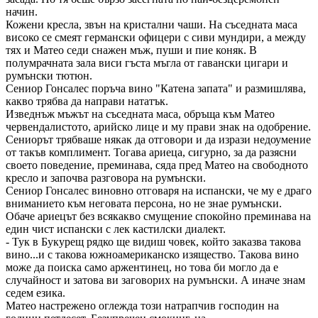
начин.
Кожени кресла, звън на кристални чаши. На съседната маса
високо се смеят германски офицери с сиви мундири, а между
тях и Матео седи снажен мъж, пуши и пие коняк. В
полумрачната зала виси гъста мъгла от гавански цигари и
румънски тютюн.
Сениор Гонсалес поръча вино "Катена запата" и размишлява,
какво трябва да направи нататък.
Изведнъж мъжът на съседната маса, обръща към Матео
червендалистото, арийско лице и му прави знак на одобрение.
Сениорът трябваше някак да отговори и да изрази недоумение
от такъв комплимент. Тогава ариеца, сигурно, за да разясни
своето поведение, преминава, сяда пред Матео на свободното
кресло и започва разговора на румънски.
Сениор Гонсалес виновно отговаря на испански, че му е драго
вниманието към неговата персона, но не знае румънски.
Обаче ариецът без всякакво смущение спокойно преминава на
един чист испански с лек кастилски диалект.
- Тук в Букурещ рядко ще видиш човек, който заказва такова
вино...и с такова южноамериканско изящество. Такова вино
може да поиска само аржентинец, но това би могло да е
случайност и затова ви заговорих на румънски. А иначе знам
седем езика.
Матео настрежено оглежда този натрапчив господин на