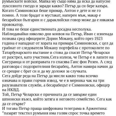
румънските войски. Майка му също няма да иска да напусне
луксозното гнездо и заради какво? Петър да си бере кахъра.
Когато Симиновски беше примар, Антон е дете и не го
помни. А този брадат и мустакат, наперен мъж, макар е
бесарабски българин и с дараклийски говор може да е някакъв
провокатор.
И това не беше единственната досадна несполука.
Наблюдавайки няколко дни конвоя на Петър, Иван с изненада
познава сред офицерите Дорин Мокану, който през 1923
година е нападнат от хората на примара Симиновски, с цел да
грабнат от следователя Мокану портфейла с протоколите по
Татарбунарското въстание и стова да спасят Петър Челарски
от разстрел, като участник.Сега излиза, че Петър е в лапите на
Сигуранца и от разправата го спасява Ганс фон Розен. А след
разговора с подозрителния бесарабец, Антон намира начин да
се срещне с брат си и да му доложи за случката.
Сега дойде реда на Петър да мисли какво това всичко
означава и прави горчив извод, че е в мерника чак на три
разузнаватели служби, а бесарабецът е Симиновски, офицер
на НКВД.
Той, Петър Челарски е причината да се завърже един
шпионски възел, който затяга и неговото семейство. Сега как
да се отърве?
И тогава Петър праща шифрована телеграма в Аржентина:
"пазарят текстил румъния има голям спрос точка времето