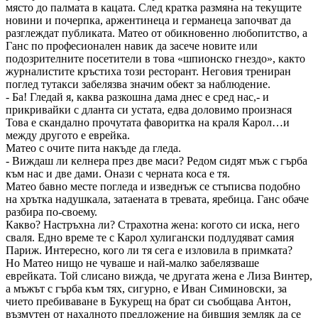
място до палмата в кацата. След кратка размяна на текущите
новини и почерпка, аржентинеца и германеца започват да
разглеждат публиката. Матео от обикновенно любопитство, а
Ганс по професионален навик да засече новите или
подозрителните посетители в това «шпионско гнездо», както
журналистите кръстиха този ресторант. Неговия трениран
поглед тутакси забелязва значим обект за наблюдение.
- Ба! Гледай я, каква разкошна дама днес е сред нас,- и
прикривайки с дланта си устата, едва доловимо произнася
Това е скандално прочутата фаворитка на краля Карол…и
между другото е еврейка.
Матео с очите пита накъде да гледа.
- Виждаш ли келнера през две маси? Редом сидят мъж с гърба
към нас и две дами. Онази с черната коса е тя.
Матео бавно месте погледа и изведнъж се стъписва подобно
на хрътка надушкала, затаената в тревата, яребица. Ганс обаче
разбира по-своему.
Какво? Настръхна ли? Страхотна жена: когото си иска, него
сваля. Едно време те с Карол хулигански подлудяват самия
Париж. Интересно, кого ли тя сега е изловила в примката?
Но Матео нищо не чуваше и най-малко забелязваше
еврейката. Той слисано вижда, че другата жена е Лиза Винтер,
а мъжът с гърба към тях, сигурно, е Иван Симиновски, за
чието пребиваване в Букурещ на брат си съобщава Антон,
възмутен от нахалното предложение на бившия земляк да се