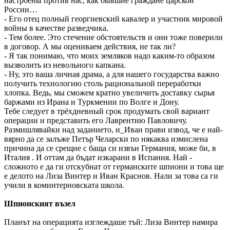
настроены против нас, как бывшие граждане царской
России…
- Его отец полный георгиевский кавалер и участник мировой
войны в качестве разведчика.
- Тем более. Это стечение обстоятельств и они тоже поверили
в договор. А мы оцениваем действия, не так ли?
- Я так понимаю, что моих земляков надо каким-то образом
вызволить из невольного капкана.
- Ну, это ваша личная драма, а для нашего государства важно
получить технологию столь рациональной переработки
хлопка. Ведь, мы сможем кратно увеличить доставку сырья
баржами из Ирана и Туркмении по Волге и Дону.
Тебе следует в трёхдневный срок продумать свой вариант
операции и представить его Лаврентию Павловичу.
Размишлявайки над заданието, и_Иван прави извод, че е най-
вярно да се залъже Петър Челарски по някаква измислена
причина да се срещне с баща си извън Германия, може би, в
Италия . И оттам да бъдат изкарани в Испания. Най -
сложното е да ги отскубнат от германските шпиони и това ще
е делото на Лиза Винтер и Иван Краснов. Нали за това са ги
учили в коминтерновската школа.
Шпионският възел
Планът на операцията изглеждаше тъй: Лиза Винтер намира