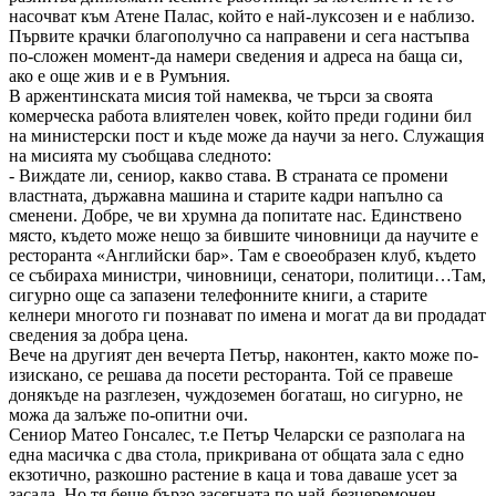
насочват към Атене Палас, който е най-луксозен и е наблизо.
Първите крачки благополучно са направени и сега настъпва
по-сложен момент-да намери сведения и адреса на баща си,
ако е още жив и е в Румъния.
В аржентинската мисия той намеква, че търси за своята
комерческа работа влиятелен човек, който преди години бил
на министерски пост и къде може да научи за него. Служащия
на мисията му съобщава следното:
- Виждате ли, сениор, какво става. В страната се промени
властната, държавна машина и старите кадри напълно са
сменени. Добре, че ви хрумна да попитате нас. Единствено
място, където може нещо за бившите чиновници да научите е
ресторанта «Английски бар». Там е своеобразен клуб, където
се събираха министри, чиновници, сенатори, политици…Там,
сигурно още са запазени телефонните книги, а старите
келнери многото ги познават по имена и могат да ви продадат
сведения за добра цена.
Вече на другият ден вечерта Петър, наконтен, както може по-
изискано, се решава да посети ресторанта. Той се правеше
донякъде на разглезен, чуждоземен богаташ, но сигурно, не
можа да залъже по-опитни очи.
Сениор Матео Гонсалес, т.е Петър Челарски се разполага на
една масичка с два стола, прикривана от общата зала с едно
екзотично, разкошно растение в каца и това даваше усет за
засада. Но тя беше бързо засегната по най-безцеремонен