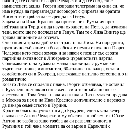
начин да се сблизи с Георги Челарски и да се сподели с
намислената акция. Георги изпраща телеграма на сина си, че
има нужда да преразгледат договорът с фирмата на братята
Висконти и трябва да се срещнат в Генуя.
Задачата на Иван Краснов да пристигне в Румъния през
нейтралната Турция и да изучи охраната на Петър, да изчисли
тези, които ще го последват в Генуя. Там те с Лиза Винтер ще
трябва шпионите да отсечат.
Операцията тръгва добре от страната на Лиза. На поредното,
празнично събрание на бесарабските немци е поканен Георги
Челарски като техен земляк и за някои е познат със своята
партийна активност в Либерално-църанистката партия.
Сближаването на хубавата млада «вдовица» с румънския
търговски аташе, импозантен, 60-годишен кавалер, оставил
семейството си в Букурещ, изглеждаше напълно естественно и
романтично.
Когато Лиза се споделя с плана, Георги отбелязва, че оставил
в Букурещ по-малкия син с жена си и те незабавно ще се
арестувани. Това беше първата спънка и Лиза тутакси предава
в Москва за нея и на Иван Краснов допълнително е наредено
да изкара семейството в Турция.
Краснов благополучно стига до Букурещ, една късна вечер
сряща се с Антон Челарски и му обяснява проблемата. Обаче
Антон не разбира защо трябва да си развалят живота в
Румъния и той чака момента да се върне в Дараклий с