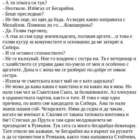
- А ти откога си тук?
- Неотколе. Избягах от Бесарабия.
- Беше преследван?
- Не бях още, но щях да бъда. Аз видях какво направиха с
Михайлов. Помниш ли го….Кокошерина?
- Да. Голям търговец.
- А пък аз съм едър землевладелец, ползвам аргати…и това е
голям кусур за комунистите и основание да ме затирят в
Сибира.
- И си оставил стопанството?
- Не се вълнувай. Ние го владеем с сестра ни. Тя е ветеринар и
с хазяйството се управя даже по-умело от мен и особенно с
аргатите. Дона и с жена ми се разбират по-добре от някои
сестри.
- Излиза че съветската власт май не е като царската?
- Не можа да кажа каква е наистина и на какво жа я мяза. Но
нали съм чел за Съветския Съюз, за болшевиките. Аз членувах
в църанистката партия, както и тате. И това е още една
причина, по която сме кандидати за Сибира. Ама ти нали
знаеш нашия сой- Челарските. Няма да седна и да чакам ,
когато ме вчепкат я. Свалям от тавана татювата винтовка и
бяг! Стигнах до Прута и там едни молдованчета ме
прехвърлят в Румъния. Тук сега са много бесарабци-беженари.
Тате отколе ми казваше, че Бесарабия жа я върнат на руските
и да се преместим в Румъния, както това направиха Стойчеви,