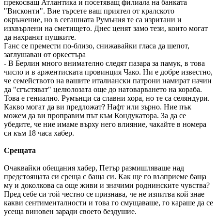
прекосващ Атлантика и посетяващ филиала на банката
"Висконти". Вие търсете ваш приятел от кралското
окръжение, но в сегашната Румъния те са изритани и
изхвърлени на сметището. Днес ценят замо тези, които могат
да нахранят пушките.
Ганс се премести по-близо, снижавайки гласа да шепот,
заглушаван от оркестъра
- В Берлин много внимателно следят пазара за памук, в това
число и в аржентиската провинция Чако. Ни е добре известно,
че семейството на вашите италиански патрони намират начин
да "сгъстяват" целюлозата още до натоварването на кораба.
Това е гениално. Румънци са славни хора, но те са селяндури.
Какво могат да ви предложат? Нафт или зърно. Ние пък
можем да ви проправим път към Кондукатора. За да се
убедите, че ние имаме върху него влияние, чакайте в номера
си към 18 часа хабер.
Срещата
Очаквайки обещания хабер, Петър размишляваше над
предстоящата си среща с баща си. Как ще го възприеме баща
му и доколкова са още живи и значими роднинските чувства?
Пред себе си той честно се признава, че не изпитва кой знае
какви сентименталности и това го смущаваше, го караше да се
усеща виновен заради своето бездушие.