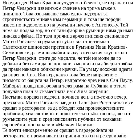
Но един ден Иван Краснов учудено отбелязва, че охраната на
Петър Челарски изведнъж е сменена на трима мъже в
цивилно. Това означаваше само едно- надзорът за
строителството минава към германци и това ще породи
известно недоволство на румънци начело с Антонеску. Той
няма да подава зор, но от тази фабрика румънци няма да имат
никаква файда. По тази причина аржентинския специалист
Матео Гонсалес за румънци губи своята значимост.
Съветският шпионски пратеник в Румъния Иван Краснов-
Симиновски, размишлявайки върху затегнатия клуп около
Петър Челарски, стига до мисилта, че той не може да го
доближи без сами да не попадне в мерника на абвер и трябва
да прави някакви обиколни крачки. На ум му дохожда идеята
да впрегне Лиза Винтер, както това беше направено с
писмото от бащата на Петър, изпратено чрез нея в Сан Паулу.
Майорът праща шифрована телеграма на Лубянка и оттам
получава план за съвместната им с Лиза операция.
Настъпва пореден неделен, почивен ден, а по-точно вечер,
през която Матео Гонсалес заедно с Ганс фон Розен винаги се
срящат в ресторанта, за да обсъдят хем производствените
проблеми, хем световните политически събития по-далеч от
румънските уши и сред изисканата публика от всякакви
европейци, попаднали в «Малкия Париж».
Те почти едновременно се срящат в гардеробната на
ресторанта и преминават на привичното си и резервирано