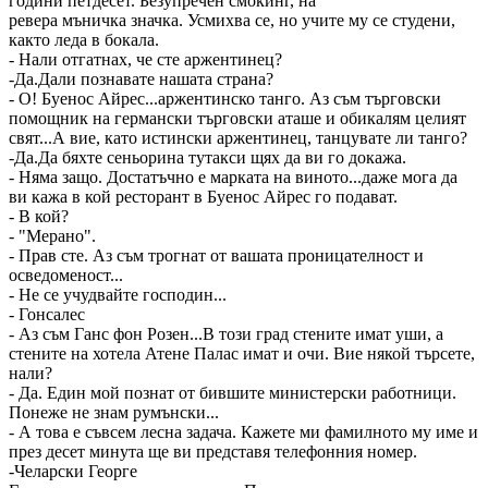
години петдесет. Безупречен смокинг, на
ревера мъничка значка. Усмихва се, но учите му се студени,
както леда в бокала.
- Нали отгатнах, че сте аржентинец?
-Да.Дали познавате нашата страна?
- О! Буенос Айрес...аржентинско танго. Аз съм търговски
помощник на германски търговски аташе и обикалям целият
свят...А вие, като истински аржентинец, танцувате ли танго?
-Да.Да бяхте сеньорина тутакси щях да ви го докажа.
- Няма защо. Достатъчно е марката на виното...даже мога да
ви кажа в кой ресторант в Буенос Айрес го подават.
- В кой?
- "Мерано".
- Прав сте. Аз съм трогнат от вашата проницателност и
осведоменост...
- Не се учудвайте господин...
- Гонсалес
- Аз съм Ганс фон Розен...В този град стените имат уши, а
стените на хотела Атене Палас имат и очи. Вие някой търсете,
нали?
- Да. Един мой познат от бившите министерски работници.
Понеже не знам румънски...
- А това е съвсем лесна задача. Кажете ми фамилното му име и
през десет минута ще ви представя телефонния номер.
-Челарски Георге