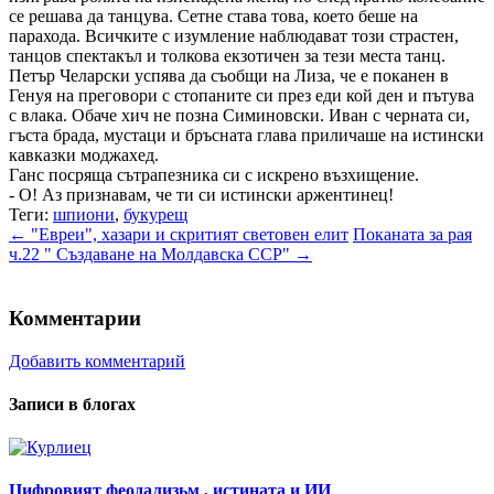
се решава да танцува. Сетне става това, което беше на
парахода. Всичките с изумление наблюдават този страстен,
танцов спектакъл и толкова екзотичен за тези места танц.
Петър Челарски успява да съобщи на Лиза, че е поканен в
Генуя на преговори с стопаните си през еди кой ден и пътува
с влака. Обаче хич не позна Симиновски. Иван с черната си,
гъста брада, мустаци и бръсната глава приличаше на истински
кавказки моджахед.
Ганс посряща сътрапезника си с искрено възхищение.
- О! Аз признавам, че ти си истински аржентинец!
Теги:
шпиони
,
букурещ
← "Евреи", хазари и скритият световен елит
Поканата за рая
ч.22 " Създаване на Молдавска ССР" →
Комментарии
Добавить комментарий
Записи в блогах
Цифровият феодализьм , истината и ИИ