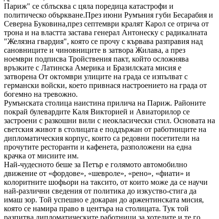
Париж" се сблъсква с цяла поредица катастрофи и
политическо объркване.През июни Румъния губи Бесарабия и
Северна Буковина,през септември кралят Карол се отрича от
трона и на властта застава генерал Антонеску с радикалната
"Желязна гвардия", която се прочу с кървава разправия над
сановниците и чиновниците в затвора Жилава, а през
ноември подписва Тройствения пакт, който осложнява
връзките с Латинска Америка и Бразилската мисия е
затворена От октомври улиците на града се изпълват с
германски войски, което привнася настроението на града от
богемно на тревожно.
Румънската столица наистина прилича на Париж. Районите
покрай булевардите Каля Викторией и Авиаторилор се
застроени с разкошни вили с неокласически стил. Основата на
светския живот в столицата е поддържан от работниците на
дипломатическия корпус, които са редовни посетители на
прочутите ресторанти и кафенета, разположени на една
крачка от мисиите им.
Най-чудесното беше за Петър е голямото автомобилно
движение от «фордове», «шевроле», «рено», «фиати» и
колоритните шофьори на таксито, от които може да се научи
най-различни сведения от политика до изкуство-стига да
имаш зор. Той успешно е докаран до аржентинската мисия,
която се намира право в центъра на столицата. Тук той
разпитва дипломатическите работници за хотелите и те го