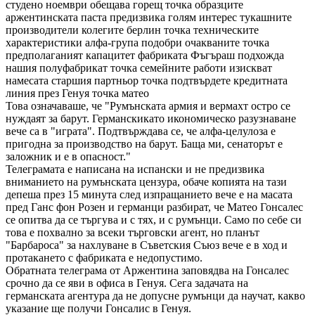
студено ноември обещава горещ точка образците
аржентинската паста предизвика голям интерес тукашните
производители колегите берлин точка техническите
характеристики алфа-група подобри очакваните точка
предполаганият капацитет фабриката Фъгъраш подхожда
нашия полуфабрикат точка семейните работи изискват
намесата старшия партньор точка подтвърдете кредитната
линия през Генуя точка матео
Това означаваше, че "Румънската армия и вермахт остро се
нуждаят за барут. Германскикато икономическо разузнаване
вече са в "играта". Подтвърждава се, че алфа-целулоза е
пригодна за производство на барут. Баща ми, сенаторът е
заложник и е в опасност."
Телеграмата е написана на испански и не предизвика
вниманието на румънската цензура, обаче копията на тази
депеша през 15 минута след изпращанието вече е на масата
пред Ганс фон Розен и германци разбират, че Матео Гонсалес
се опитва да се търгува и с тях, и с румънци. Само по себе си
това е похвално за всеки търговски агент, но планът
"Барбароса" за нахлуване в Съветския Съюз вече е в ход и
протакането с фабриката е недопустимо.
Обратната телеграма от Аржентина заповядва на Гонсалес
срочно да се яви в офиса в Генуя. Сега задачата на
германската агентура да не допусне румънци да научат, какво
указание ще получи Гонсалис в Генуя.