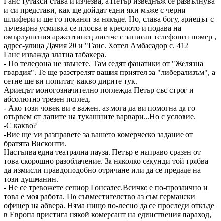
Ганс тутакси става и изчезва, а Петър изведнъж се развълнува
и си представи, как ще дойдат едни яки мъже с черни
шлифери и ще го поканят за някъде. Но, слава богу, ариецът с
лъчезарна усмивка се плосва в креслото и подава на
омърлушения аржентинец листче с записан телефонен номер ,
адрес-улица Дачия 20 и "Ганс. Хотел Амбасадор с. 412
Ганс изважда златна табакера.
- По телефона не звънете. Там седят фанатики от "Желязна
гвардия". Те ще разстрелят вашия приятел за "либерализъм", а
сетне ще ви попитат, какво дирите тук.
Ариецът моногозначително поглежда Петър със строг и
абсолютно трезен поглед.
- Ако този човек ви е важен, аз мога да ви помогна да го
отървем от лапите на тукашните варвари...Но с условие.
-С какво?
-Вие ще ми разправете за вашето комерческо задание от
братята Висконти.
Настъпва една театрална пауза. Петър е направо сразен от
това скорошно разоблачение. За няколко секунди той трябва
да измисли правдоподобно отричане или да се предаде на
този душманин.
- Не се тревожете сениор Гонсалес.Всичко е по-прозаично и
това е моя работа. По съвместителство аз съм германски
офицер на абвера. Няма нищо по-лесно да се проследи откъде
в Европа пристига някой комерсант на единствения параход,