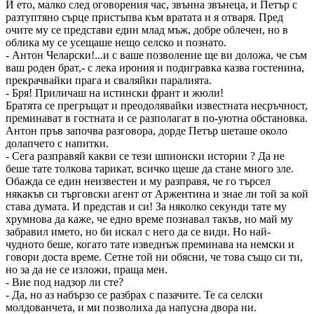
И ето, малко след оговорения час, звънна звънеца, и Петър с
разтуптяно сърце пристъпва към вратата и я отваря. Пред
очите му се представи един млад мъж, добре облечен, но в
облика му се усещаше нещо селско и познато.
- Антон Челарски!...и с ваше позволение ще ви доложа, че съм
ваш роден брат,- с лека ирония и подигравка казва гостенина,
прекрачвайки прага и сваляйки паралията.
- Бря! Приличаш на истински франт и жюли!
Братята се прегръщат и преодолявайки известната несръчност,
преминават в гостната и се разполагат в по-уютна обстановка.
Антон пръв започва разговора, дорде Петър шеташе около
долапчето с напитки.
- Сега разправяй какви се тези шпионски истории ? Да не
беше тате толкова тарикат, всичко щеше да стане много зле.
Обажда се един неизвестен и му разправя, че го търсел
някакъв си търговски агент от Аржентина и знае ли той за кой
става думата. И представ и си! За няколко секунди тате му
хрумнова да каже, че едно време познавал такъв, но май му
забравил името, но би искал с него да се види. Но най-
чудното беше, когато тате изведнъж преминава на немски и
говори доста време. Сетне той ни обясни, че това също си ти,
но за да не се изложи, праща мен.
- Вие под надзор ли сте?
- Да, но аз набързо се разбрах с пазачите. Те са селски
молдованчета, и ми позволиха да напусна двора ни.