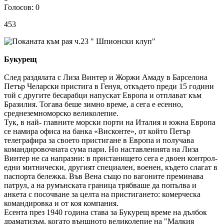
Голосов: 0
453
Букурещ
След раздялата с Лиза Винтер и Жоржи Амаду в Барселона
Петър Челарски пристига в Генуя, откъдето преди 15 години
той с другите бесарабци напускат Европа и отплават към
Бразилия. Тогава беше зимно време, а сега е есенно,
среднеземноморско великолепие.
Тук, в най- главните морски порти на Италия и южна Европа
се намира офиса на банка «Висконте», от който Петър
телеграфира за своето пристигане в Европа и получава
командировочната сума пари. Но наставленията на Лиза
Винтер не са напразни: в пристанището сега е двоен контрол-
едни митнически, другият специален, военен, където слагат в
паспорта бележка. Във Вена също по вагоните преминава
патрул, а на румънската граница трябваше да попълва и
анкета с посочване за целта на пристигането: комерческа
командировка и от коя компания.
Есента през 1940 година става за Букурещ време на дълбок
драматизъм, когато външното великолепие на "Малкия