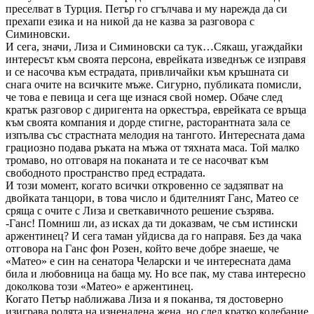
преселват в Турция. Петър го сгълчава и му нарежда да си
прехапи езика и на никой да не казва за разговора с
Симиновски.
И сега, значи, Лиза и Симиновски са тук…Сякаш, угаждайки
интересът към своята персона, еврейката изведнъж се изправя
и се насочва към естрадата, привличайки към кръшната си
снага очите на всичките мъже. Сигурно, публиката помисли,
че това е певица и сега ще изнася свой номер. Обаче след
кратък разговор с диригента на оркестъра, еврейката се връща
към своята компания и дорде стигне, расторантната зала се
изпълва със страстната мелодия на тангото. Интересната дама
грациозно подава ръката на мъжа от тяхната маса. Той малко
тромаво, но отговаря на поканата и те се насочват към
свободното пространство пред естрадата.
И този момент, когато всички откровенно се задзяпват на
двойката танцори, в това число и бдителният Ганс, Матео се
сряща с очите с Лиза и светкавичното решение съзрява.
-Ганс! Помниш ли, аз исках да ти доказвам, че съм истински
аржентинец? И сега таман уйдисва да го направя. Без да чака
отговора на Ганс фон Розен, който вече добре знаеше, че
«Матео» е син на сенатора Челарски и че интересната дама
била и любовница на баща му. Но все пак, му става интересно
доколкова този «Матео» е аржентинец.
Когато Петър наближава Лиза и я поканва, тя достоверно
изиграва ролята на изненадена жена, но след кратко колебание