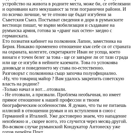
устройство на живота в родните места, може би, се отбелязани
и оценявани като мекушавост за тези погранични райони. И
по всичко личише, че те отново ще бъдат изгубени за
Съветския Съюз. Постъпват сведения и дори в румънските
вестници пишат, че върви мобилизация и създаване на
румънска армия, готова за «дранг нах остен» заедно с
германската.
Ето познатия кабинет на полковник Лапин, заместника на
Берия. Никакво променено отношение към себе си от страната
на охраната, колегите, секретарките Иван не усеща, което
винаги е точен белег за това - ще се завърне ли от тази сграда
или ще се изгуби в нейните каземати. Това го успокоява
донякъде и поведението му става по-естественно.
Разговорът с полковника също започва полуофициално.
-Ну, что товарищ майор ? Вам удалось закрепить советскую
власть на родине?
-Только начал и вот…отозвали.
- Не отозвали, а призвали. Проблема необычная, но имеет
прямое отношение к нашей профессии и твоим
биографическим особенностям. Я думаю, что ты не питаешь
иллюзий в отношении румын и их вступления в союз с
Германией и Италией. Уже достоверно знаем, что нападение
неизбежно и , скорее всего, это случится через месяц-другой.
Во-всяком случае румынский Кондукатор Антонеску уже
готов перейти Прут.