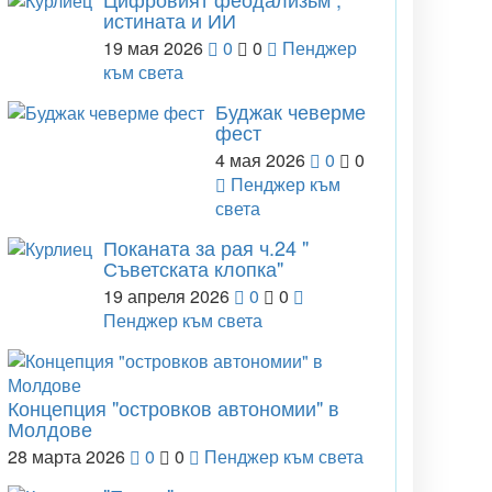
истината и ИИ
19 мая 2026
0
0
Пенджер
към света
Буджак чеверме
фест
4 мая 2026
0
0
Пенджер към
света
Поканата за рая ч.24 "
Съветската клопка"
19 апреля 2026
0
0
Пенджер към света
Концепция "островков автономии" в
Молдове
28 марта 2026
0
0
Пенджер към света