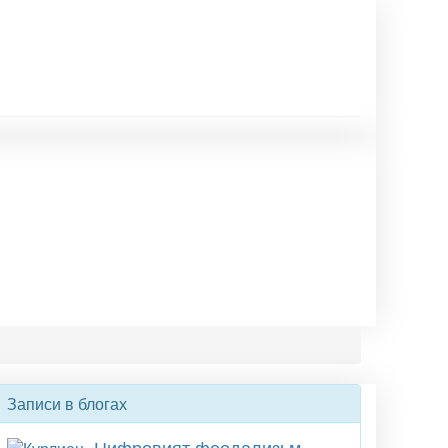
Записи в блогах
Цифровият феодализьм ,