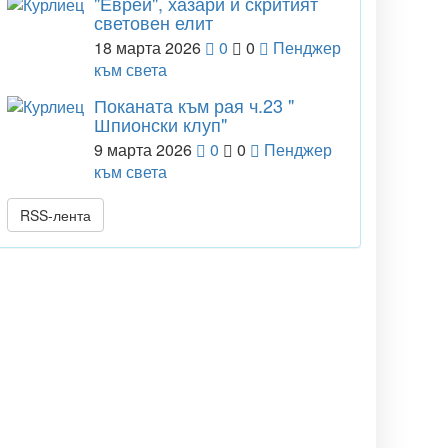
"Евреи", хазари и скритият
световен елит
18 марта 2026
0
0
Пенджер
към света
Поканата към рая ч.23 "
Шпионски клуп"
9 марта 2026
0
0
Пенджер
към света
RSS-лента