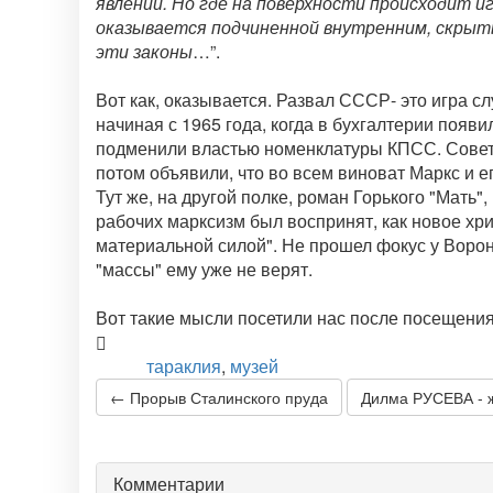
явлений. Но где на поверхности происходит и
оказывается подчиненной внутренним, скрыт
эти законы
…”.
Вот как, оказывается. Развал СССР- это игра с
начиная с 1965 года, когда в бухгалтерии появ
подменили властью номенклатуры КПСС. Советс
потом объявили, что во всем виноват Маркс и ег
Тут же, на другой полке, роман Горького "Мать"
рабочих марксизм был воспринят, как новое хри
материальной силой". Не прошел фокус у Воро
"массы" ему уже не верят.
Вот такие мысли посетили нас после посещения
тараклия
,
музей
Теги:
← Прорыв Сталинского пруда
Дилма РУСЕВА - 
Комментарии