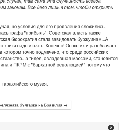
гра случая, там сама эта случайность всегда
ым законам. Все дело лишь в том, чтобы открыть
лучая, но условия для его проявления сложились,
илась графа "прибыль". Советская власть также
кая бюрократия стала завидовать буржуинам...А
о книги надо изъять. Конечно! Он же их и разоблачает!
, в котором точно подмечено, что среди российских
стианство...а "идея, овладевшая массами, становится
нина и ПКРМ с "бархатной революцией" потому что
 тараклийского музея.
желязната българка на Бразилия →
2