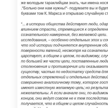
же молодым тараклийцам знать, чьи имена нос
."Больно они нам нужны!"- подумаете вы и буде
буквами том К. Маркса и открываю случайную с
"...
в истории общества действуют люди, одар
влиянием страсти, стремящиеся к определенн
сознательного намерения, без желаемой цели.
исследования, – особенно отдельных эпох и с
что ход истории подчиняется внутренним общи
поверхности явлений, несмотря на сознатель
царствует, в общем и целом, по-видимому, сл
по большей же части цели, поставленные людь
столкновения и противоречия или оказывают
существу, частью по недостатку средств для
отдельных стремлений и отдельных действий
совершенно аналогичному тому, которое госп
имеют известную желаемую цель; но результа
нежелательны. А если вначале они, по-видимо
концов, они ведут совсем не к тем последств
получается, что в общем и целом случайност