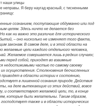
ят наши улицы
те неправы. Я беру наугад красный, с тисненными
траницу:
енные сознанием, поступающие обдуманно или под
ым целям. Здесь ничто не делается без
 Но как ни важно это различие для исторического
обытий, – оно нисколько не изменяет того факта,
м законам. В самом деле, и в этой области на
но желаемые цели каждого отдельного человека,
учай. Желаемое совершается лишь в редких случаях;
ми перед собой, приходят во взаимные
ся недостижимыми частью по самому своему
 их осуществления. Столкновения бесчисленных
 приводят в области истории к состоянию,
одствует в лишенной сознания природе. Действия
ты, на деле вытекающие из этих действий, вовсе
му, и соответствуют желаемой цели, то, в конце
иям, которые были желательны. Таким образом,
ь господствует также и в области исторических