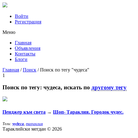
Войти
Регистрация
Mеню
Главная
Объявления
Контакты
Блоги
Главная
/
Поиск
/
Поиск по тегу "чудеса"
1
Поиск по тегу:
чудеса
, искать по
другому тегу
Пенджер към света
→
Шоп- Тараклия. Городок чудес.
Теги:
чудеса
,
тараклия
Тараклийски мегдан © 2026